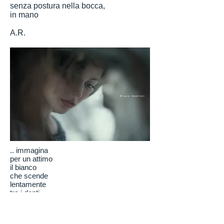
senza postura nella bocca,
in mano
A.R.
.. immagina
per un attimo
il bianco
che scende
lentamente
tra i denti
gocciolando
e' arteria
sottile